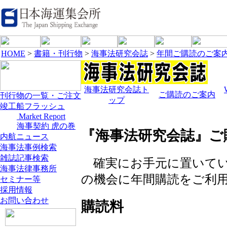
HOME
>
書籍・刊行物
>
海事法研究会誌
>
年間ご購読のご案
海事法研究会誌ト
ご購読のご案内
刊行物の一覧・ご注文
ップ
竣工船フラッシュ
Market Report
海事契約 虎の巻
『海事法研究会誌』ご
内航ニュース
海事法事例検索
雑誌記事検索
確実にお手元に置いてい
海事法律事務所
の機会に年間購読をご利
セミナー等
採用情報
お問い合わせ
購読料