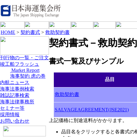
HOME
>
契約書式
>
救助契約書
契約書式－救助契約
刊行物の一覧・ご注文
書式一覧及びサンプル
竣工船フラッシュ
Market Report
海事契約 虎の巻
品目
内航ニュース
海事法事例検索
救助契約書
雑誌記事検索
海事法律事務所
セミナー等
SALVAGEAGREEMENT(JSE2021)
採用情報
上記価格に別途送料がかかります。
お問い合わせ
品目名をクリックすると各書式の