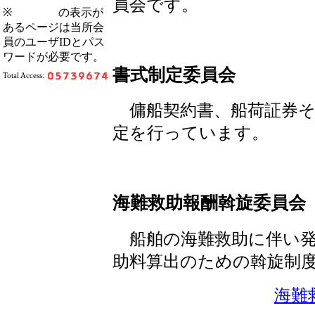
員会です。
※
の表示が
あるページは当所会
員のユーザIDとパス
ワードが必要です。
書式制定委員会
Total Access:
傭船契約書、船荷証券そ
定を行っています。
海難救助報酬斡旋委員会
船舶の海難救助に伴い発
助料算出のための斡旋制
海難