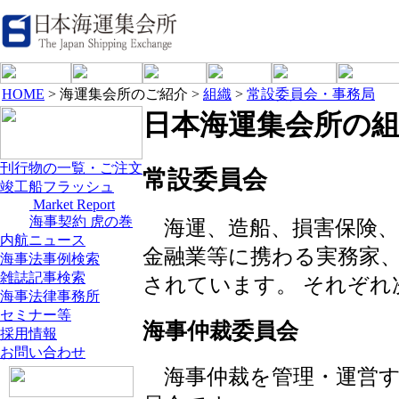
HOME
> 海運集会所のご紹介 >
組織
>
常設委員会・事務局
日本海運集会所の
刊行物の一覧・ご注文
常設委員会
竣工船フラッシュ
Market Report
海事契約 虎の巻
海運、造船、損害保険、
内航ニュース
金融業等に携わる実務家
海事法事例検索
雑誌記事検索
されています。 それぞれ
海事法律事務所
セミナー等
海事仲裁委員会
採用情報
お問い合わせ
海事仲裁を管理・運営す