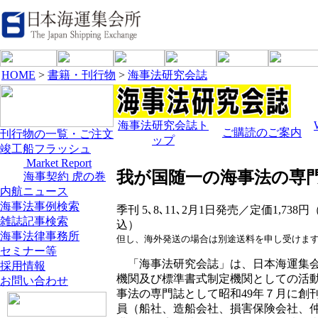
HOME
>
書籍・刊行物
>
海事法研究会誌
海事法研究会誌ト
ご購読のご案内
刊行物の一覧・ご注文
ップ
竣工船フラッシュ
Market Report
我が国随一の海事法の専
海事契約 虎の巻
内航ニュース
海事法事例検索
季刊 5､8､11､2月1日発売／定価1,73
雑誌記事検索
込）
海事法律事務所
但し、海外発送の場合は別途送料を申し受けま
セミナー等
「海事法研究会誌」は、日本海運集会
採用情報
機関及び標準書式制定機関としての活
お問い合わせ
事法の専門誌として昭和49年７月に創
員（船社、造船会社、損害保険会社、