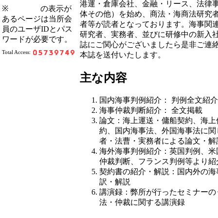
港運・倉庫会社、金融・リース、法律
※
の表示が
体その他）を始め、商法・海商法研究
あるページは当所会
者等が読者となっております。海事関
員のユーザIDとパス
研究者、実務者、並びに研修中の新入
ワードが必要です。
誌にご関心がございましたら是非ご連
Total Access:
本誌を送付いたします。
主な内容
国内海事判例紹介： 判例全文紹介
海事仲裁判断紹介： 全文掲載
論文：海上運送・傭船契約、海上
約、国内海事法、外国海事法に関
者・法曹・実務者による論文・解
海外海事判例紹介：英国判例、米
仲裁判断、フランス判例等より紹
契約書の紹介・解説：国内外の海
訳・解説
講演録：弊所が行ったセミナーの
法・仲裁に関する講演録