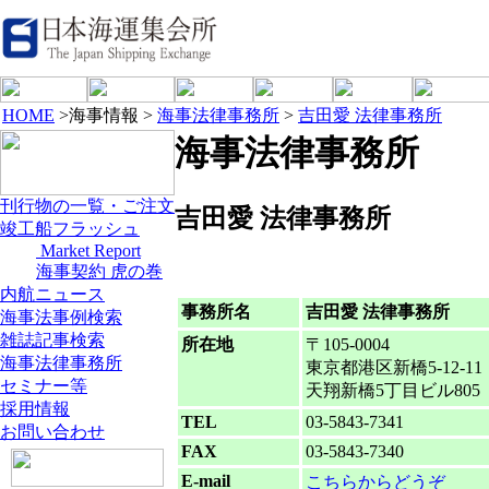
HOME
>海事情報 >
海事法律事務所
>
吉田愛 法律事務所
海事法律事務所
刊行物の一覧・ご注文
吉田愛 法律事務所
竣工船フラッシュ
Market Report
海事契約 虎の巻
内航ニュース
事務所名
吉田愛 法律事務所
海事法事例検索
雑誌記事検索
所在地
〒105-0004
海事法律事務所
東京都港区新橋5-12-11
セミナー等
天翔新橋5丁目ビル805
採用情報
TEL
03-5843-7341
お問い合わせ
FAX
03-5843-7340
E-mail
こちらからどうぞ