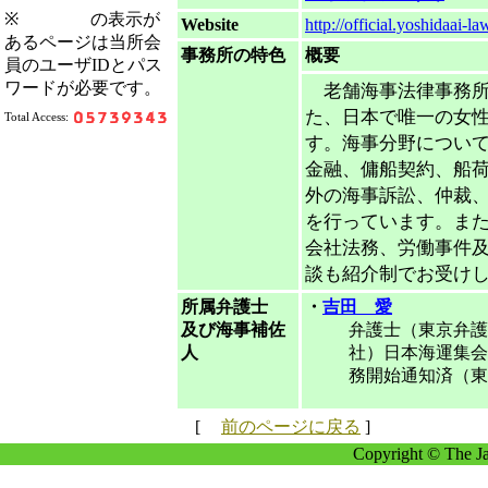
※
の表示が
Website
http://official.yoshidaai-l
あるページは当所会
事務所の特色
概要
員のユーザIDとパス
ワードが必要です。
老舗海事法律事務所
た、日本で唯一の女
Total Access:
す。海事分野につい
金融、傭船契約、船
外の海事訴訟、仲裁
を行っています。ま
会社法務、労働事件
談も紹介制でお受け
所属弁護士
・
吉田 愛
及び海事補佐
弁護士（東京弁護
人
社）日本海運集会
務開始通知済（東
[
前のページに戻る
]
Copyright © The Ja