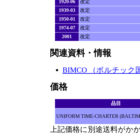
1920-06
改定
1939-03
改定
1950-01
改定
1974-07
改定
2001
改定
関連資料・情報
BIMCO （ボルチッ
価格
品目
UNIFORM TIME-CHARTER (BALTIME
上記価格に別途送料がか