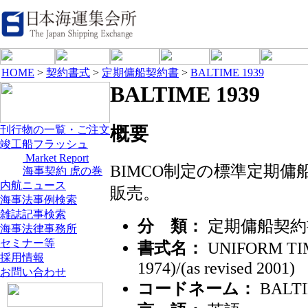
HOME
>
契約書式
>
定期傭船契約書
>
BALTIME 1939
BALTIME 1939
概要
刊行物の一覧・ご注文
竣工船フラッシュ
Market Report
BIMCO制定の標準定期
海事契約 虎の巻
内航ニュース
販売。
海事法事例検索
雑誌記事検索
分 類：
定期傭船契約
海事法律事務所
セミナー等
書式名：
UNIFORM TIM
採用情報
1974)/(as revised 2001)
お問い合わせ
コードネーム：
BALTI