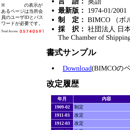
言 語：
英語
※
の表示が
最新版：
1974-01/2001
あるページは当所会
員のユーザIDとパス
制 定：
BIMCO （
ワードが必要です。
採 択：
社団法人 日
Total Access:
The Chamber of Shipping
書式サンプル
Download
(BIMCO
改定履歴
年月
内容
1909-02
制定
1911-03
改定
1912-03
改定