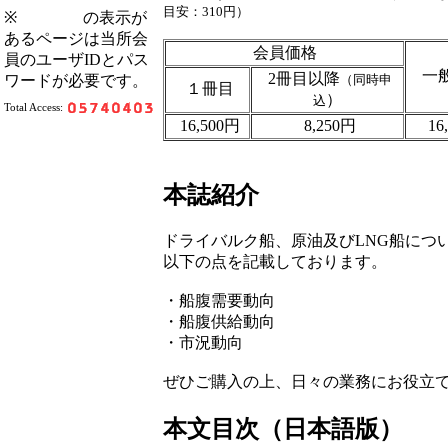
目安：310円）
※
の表示が
あるページは当所会
会員価格
員のユーザIDとパス
一
2冊目以降
（同時申
ワードが必要です。
１冊目
）
込
Total Access:
16,500円
8,250円
16
本誌紹介
ドライバルク船、原油及びLNG船につ
以下の点を記載しております。
・船腹需要動向
・船腹供給動向
・市況動向
ぜひご購入の上、日々の業務にお役立
本文目次（日本語版）