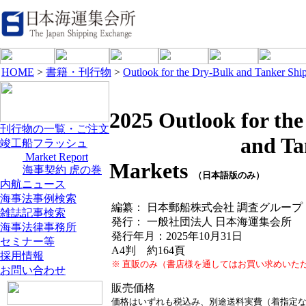
HOME
>
書籍・刊行物
>
Outlook for the Dry-Bulk and Tanker Shi
2025 Outlook for th
刊行物の一覧・ご注文
and Tanker 
竣工船フラッシュ
Market Report
Markets
海事契約 虎の巻
（日本語版のみ）
内航ニュース
海事法事例検索
編纂： 日本郵船株式会社 調査グループ
雑誌記事検索
発行： 一般社団法人 日本海運集会所
海事法律事務所
発行年月：2025年10月31日
セミナー等
A4判 約164頁
採用情報
※ 直販のみ（書店様を通してはお買い求めいた
お問い合わせ
販売価格
価格はいずれも税込み、別途
送料実費
（着指定な