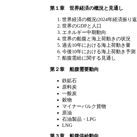
第１章 世界経済の概況と見通し
世界経済の概況(2024年経済振り返
世界のGDPと人口
エネルギー中期動向
世界の船腹と海上荷動きの状況
過去10年における海上荷動き量
今後10年における海上荷動き予測
船腹需給に関する見通し
第２章 船腹需要動向
鉄鉱石
原料炭
一般炭
穀物
マイナーバルク貨物
原油
石油製品・LPG
LNG
第３章 船腹供給動向