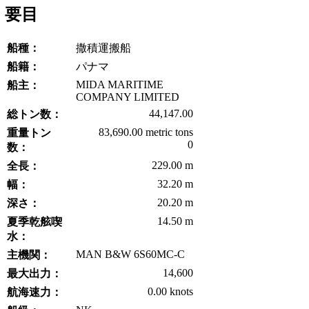
要目
船種：
撒積運搬船
船籍：
パナマ
MIDA MARITIME
船主：
COMPANY LIMITED
44,147.00
総トン数：
83,690.00 metric tons
重量トン
0
数：
229.00 m
全長：
32.20 m
幅：
20.20 m
深さ：
14.50 m
夏季乾舷喫
水：
MAN B&W 6S60MC-C
主機関：
14,600
最大出力：
0.00 knots
航海速力：