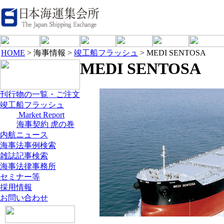
HOME
> 海事情報 >
竣工船フラッシュ
> MEDI SENTOSA
MEDI SENTOSA
刊行物の一覧・ご注文
竣工船フラッシュ
Market Report
海事契約 虎の巻
内航ニュース
海事法事例検索
雑誌記事検索
海事法律事務所
セミナー等
採用情報
お問い合わせ