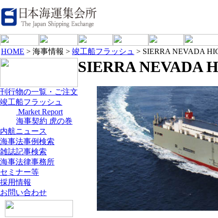
HOME
> 海事情報 >
竣工船フラッシュ
> SIERRA NEVADA H
SIERRA NEVADA 
刊行物の一覧・ご注文
竣工船フラッシュ
Market Report
海事契約 虎の巻
内航ニュース
海事法事例検索
雑誌記事検索
海事法律事務所
セミナー等
採用情報
お問い合わせ