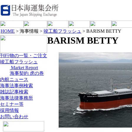
HOME
> 海事情報 >
竣工船フラッシュ
> BARISM BETTY
BARISM BETTY
刊行物の一覧・ご注文
竣工船フラッシュ
Market Report
海事契約 虎の巻
内航ニュース
海事法事例検索
雑誌記事検索
海事法律事務所
セミナー等
採用情報
お問い合わせ