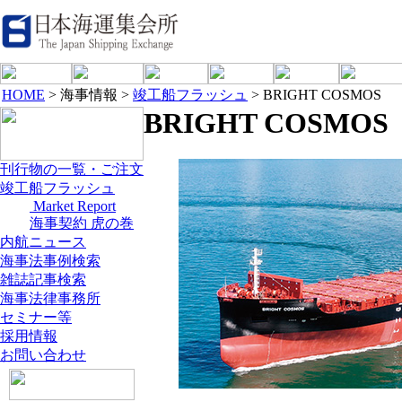
HOME
> 海事情報 >
竣工船フラッシュ
> BRIGHT COSMOS
BRIGHT COSMOS
刊行物の一覧・ご注文
竣工船フラッシュ
Market Report
海事契約 虎の巻
内航ニュース
海事法事例検索
雑誌記事検索
海事法律事務所
セミナー等
採用情報
お問い合わせ