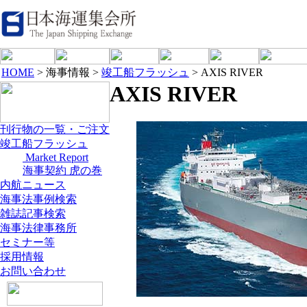
HOME
> 海事情報 >
竣工船フラッシュ
> AXIS RIVER
AXIS RIVER
刊行物の一覧・ご注文
竣工船フラッシュ
Market Report
海事契約 虎の巻
内航ニュース
海事法事例検索
雑誌記事検索
海事法律事務所
セミナー等
採用情報
お問い合わせ