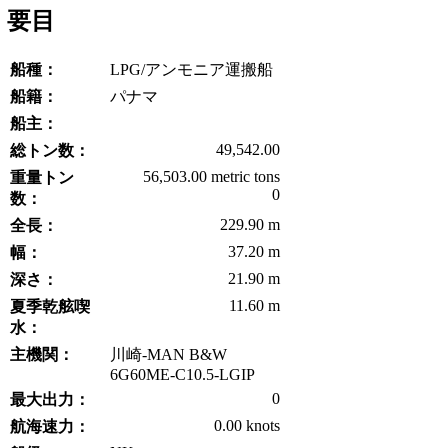
要目
船種：
LPG/アンモニア運搬船
船籍：
パナマ
船主：
49,542.00
総トン数：
56,503.00 metric tons
重量トン
0
数：
229.90 m
全長：
37.20 m
幅：
21.90 m
深さ：
11.60 m
夏季乾舷喫
水：
主機関：
川崎-MAN B&W
6G60ME-C10.5-LGIP
0
最大出力：
0.00 knots
航海速力：