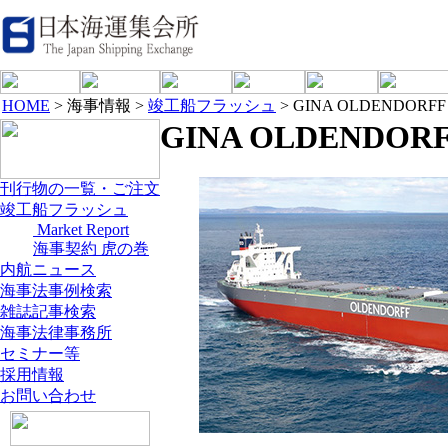
HOME
> 海事情報 >
竣工船フラッシュ
> GINA OLDENDORFF
GINA OLDENDOR
刊行物の一覧・ご注文
竣工船フラッシュ
Market Report
海事契約 虎の巻
内航ニュース
海事法事例検索
雑誌記事検索
海事法律事務所
セミナー等
採用情報
お問い合わせ