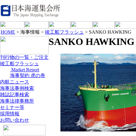
HOME
> 海事情報 >
竣工船フラッシュ
> SANKO HAWKING
SANKO HAWKING
刊行物の一覧・ご注文
竣工船フラッシュ
Market Report
海事契約 虎の巻
内航ニュース
海事法事例検索
雑誌記事検索
海事法律事務所
セミナー等
採用情報
お問い合わせ