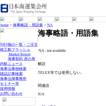
home
>
海事略語・用語集
>
NA
海事略語・用語集
刊行物の一覧・ご注文
竣工船フラッシュ
NA :
not available
Market Report
海事契約 虎の巻
内航ニュース
解説
海事法事例検索
TELEX等では使用しない。
雑誌記事検索
海事法律事務所
セミナー等
関連語
採用情報
お問い合わせ
N/A