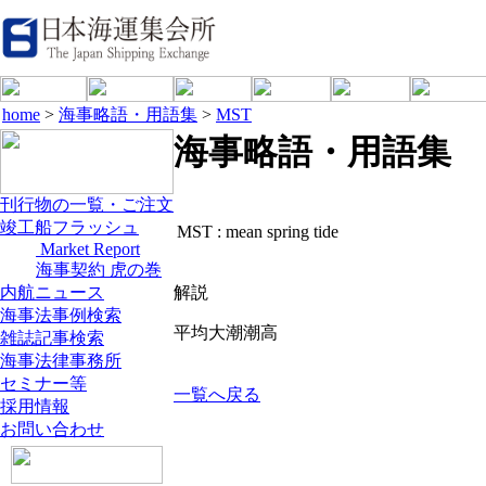
home
>
海事略語・用語集
>
MST
海事略語・用語集
刊行物の一覧・ご注文
竣工船フラッシュ
MST :
mean spring tide
Market Report
海事契約 虎の巻
内航ニュース
解説
海事法事例検索
平均大潮潮高
雑誌記事検索
海事法律事務所
セミナー等
一覧へ戻る
採用情報
お問い合わせ