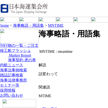
home
>
海事略語・用語集
>
MNTIME
海事略語・用語集
刊行物の一覧・ご注文
竣工船フラッシュ
MNTIME :
meantime
Market Report
海事契約 虎の巻
内航ニュース
解説
海事法事例検索
話変わって
雑誌記事検索
海事法律事務所
セミナー等
関連語
採用情報
お問い合わせ
MTIME