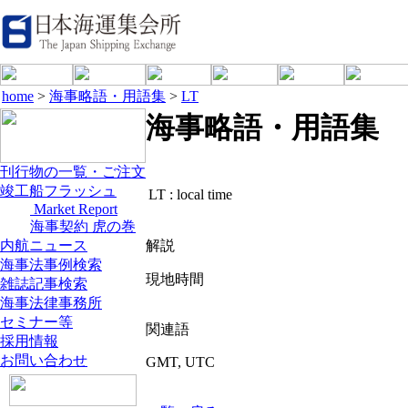
home
>
海事略語・用語集
>
LT
海事略語・用語集
刊行物の一覧・ご注文
竣工船フラッシュ
LT :
local time
Market Report
海事契約 虎の巻
内航ニュース
解説
海事法事例検索
現地時間
雑誌記事検索
海事法律事務所
セミナー等
関連語
採用情報
お問い合わせ
GMT, UTC