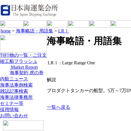
home
>
海事略語・用語集
>
LRⅠ
海事略語・用語集
刊行物の一覧・ご注文
竣工船フラッシュ
LRⅠ :
Large Range One
Market Report
海事契約 虎の巻
内航ニュース
解説
海事法事例検索
プロダクトタンカーの船型。5万～7万D
雑誌記事検索
海事法律事務所
セミナー等
一覧へ戻る
採用情報
お問い合わせ