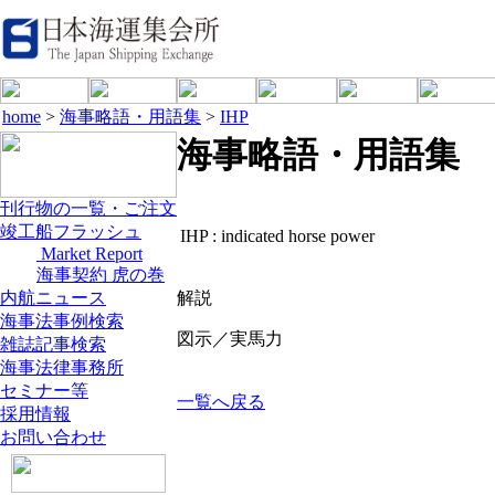
home
>
海事略語・用語集
>
IHP
海事略語・用語集
刊行物の一覧・ご注文
竣工船フラッシュ
IHP :
indicated horse power
Market Report
海事契約 虎の巻
内航ニュース
解説
海事法事例検索
図示／実馬力
雑誌記事検索
海事法律事務所
セミナー等
一覧へ戻る
採用情報
お問い合わせ