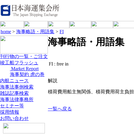
home
>
海事略語・用語集
>
FI
海事略語・用語集
刊行物の一覧・ご注文
竣工船フラッシュ
FI :
free in
Market Report
海事契約 虎の巻
内航ニュース
解説
海事法事例検索
積荷費用船主無関係、積荷費用荷主負担
雑誌記事検索
海事法律事務所
セミナー等
一覧へ戻る
採用情報
お問い合わせ