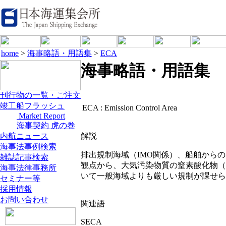
home
>
海事略語・用語集
>
ECA
海事略語・用語集
刊行物の一覧・ご注文
竣工船フラッシュ
ECA :
Emission Control Area
Market Report
海事契約 虎の巻
内航ニュース
解説
海事法事例検索
排出規制海域（IMO関係）、船舶から
雑誌記事検索
観点から、大気汚染物質の窒素酸化物（N
海事法律事務所
いて一般海域よりも厳しい規制が課せら
セミナー等
採用情報
お問い合わせ
関連語
SECA