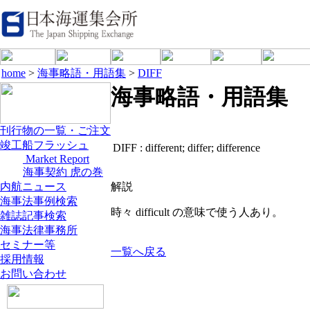
home
>
海事略語・用語集
>
DIFF
海事略語・用語集
刊行物の一覧・ご注文
竣工船フラッシュ
DIFF :
different; differ; difference
Market Report
海事契約 虎の巻
内航ニュース
解説
海事法事例検索
時々 difficult の意味で使う人あり。
雑誌記事検索
海事法律事務所
セミナー等
一覧へ戻る
採用情報
お問い合わせ