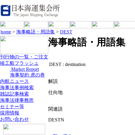
home
>
海事略語・用語集
>
DEST
海事略語・用語集
刊行物の一覧・ご注文
竣工船フラッシュ
DEST :
destination
Market Report
海事契約 虎の巻
内航ニュース
解説
海事法事例検索
仕向地
雑誌記事検索
海事法律事務所
セミナー等
関連語
採用情報
お問い合わせ
DESTN