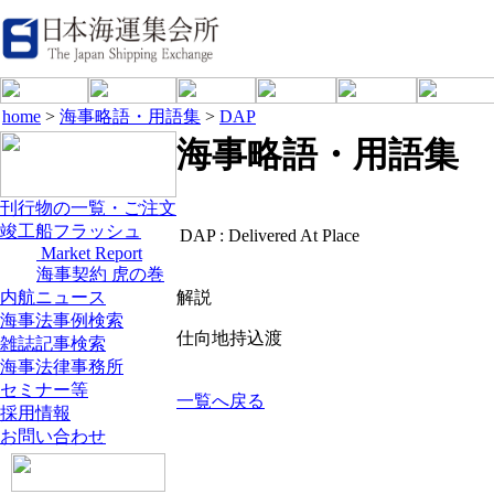
home
>
海事略語・用語集
>
DAP
海事略語・用語集
刊行物の一覧・ご注文
竣工船フラッシュ
DAP :
Delivered At Place
Market Report
海事契約 虎の巻
内航ニュース
解説
海事法事例検索
仕向地持込渡
雑誌記事検索
海事法律事務所
セミナー等
一覧へ戻る
採用情報
お問い合わせ