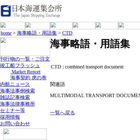
home
>
海事略語・用語集
>
CTD
海事略語・用語集
刊行物の一覧・ご注文
竣工船フラッシュ
CTD :
combined transport document
Market Report
海事契約 虎の巻
内航ニュース
関連語
海事法事例検索
MULTIMODAL TRANSPORT DOCUME
雑誌記事検索
海事法律事務所
セミナー等
一覧へ戻る
採用情報
お問い合わせ