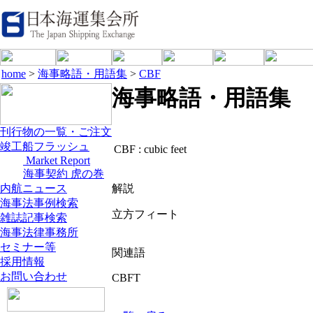
home
>
海事略語・用語集
>
CBF
海事略語・用語集
刊行物の一覧・ご注文
竣工船フラッシュ
CBF :
cubic feet
Market Report
海事契約 虎の巻
内航ニュース
解説
海事法事例検索
立方フィート
雑誌記事検索
海事法律事務所
セミナー等
関連語
採用情報
お問い合わせ
CBFT