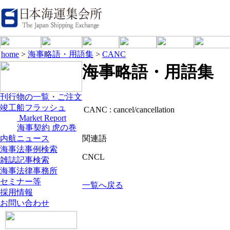
home
>
海事略語・用語集
>
CANC
海事略語・用語集
刊行物の一覧・ご注文
竣工船フラッシュ
CANC :
cancel/cancellation
Market Report
海事契約 虎の巻
内航ニュース
関連語
海事法事例検索
CNCL
雑誌記事検索
海事法律事務所
セミナー等
一覧へ戻る
採用情報
お問い合わせ