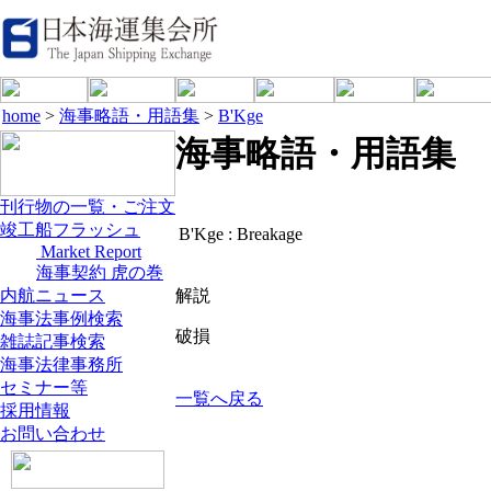
home
>
海事略語・用語集
>
B'Kge
海事略語・用語集
刊行物の一覧・ご注文
竣工船フラッシュ
B'Kge :
Breakage
Market Report
海事契約 虎の巻
内航ニュース
解説
海事法事例検索
破損
雑誌記事検索
海事法律事務所
セミナー等
一覧へ戻る
採用情報
お問い合わせ