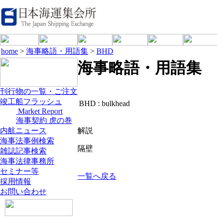
home
>
海事略語・用語集
>
BHD
海事略語・用語集
刊行物の一覧・ご注文
竣工船フラッシュ
BHD :
bulkhead
Market Report
海事契約 虎の巻
内航ニュース
解説
海事法事例検索
隔壁
雑誌記事検索
海事法律事務所
セミナー等
一覧へ戻る
採用情報
お問い合わせ