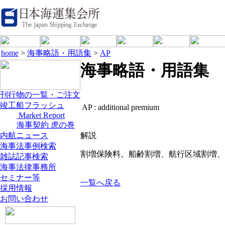
home
>
海事略語・用語集
>
AP
海事略語・用語集
刊行物の一覧・ご注文
竣工船フラッシュ
AP :
additional premium
Market Report
海事契約 虎の巻
内航ニュース
解説
海事法事例検索
割増保険料。船齢割増、航行区域割増、
雑誌記事検索
海事法律事務所
セミナー等
一覧へ戻る
採用情報
お問い合わせ