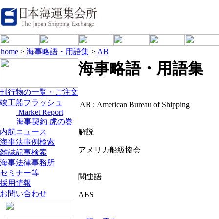
home
>
海事略語・用語集
>
AB
海事略語・用語集
刊行物の一覧・ご注文
竣工船フラッシュ
AB :
American Bureau of Shipping
Market Report
海事契約 虎の巻
内航ニュース
解説
海事法事例検索
アメリカ船級協会
雑誌記事検索
海事法律事務所
セミナー等
関連語
採用情報
お問い合わせ
ABS