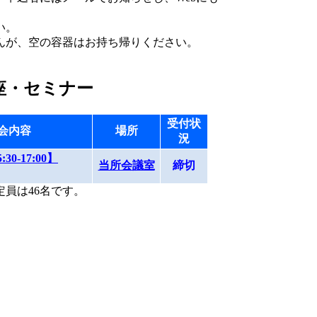
い。
、空の容器はお持ち帰りください。
座・セミナー
受付状
会内容
場所
況
0-17:00】
当所会議室
締切
員は46名です。