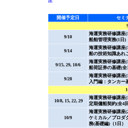
座
開催予定日
セミ
海運実務研修講座(15)
9/10
船舶管理実務(1日)
海運実務研修講座(16)
9/14
船の技術知識あれこ
海運実務研修講座(17)
9/15, 29, 10/6
船荷証券の基礎(全3
海運実務研修講座(18)
9/28
入門編：タンカー
海運実務研修講座(19)
10/8, 15, 22, 29
定期傭船契約(全4回
海運実務研修講座(20)
10/9
ケミカル／プロダ
務(基礎編)（1日）