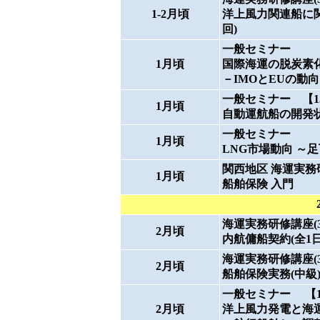
1-2月頃
洋上風力関連船に関
回)
一般セミナー
1月頃
国際海運の脱炭素
－IMOとEUの動
一般セミナー 【15:3
1月頃
自動運航船の開発状
一般セミナー
1月頃
LNG市場動向 ～
関西地区 海運実務研修講
1月頃
船舶保険 入門
海運実務研修講座(31)
2月頃
内航傭船契約(全1
海運実務研修講座(32)
2月頃
船舶保険実務(中級)
一般セミナー 【15:3
2月頃
洋上風力発電と海