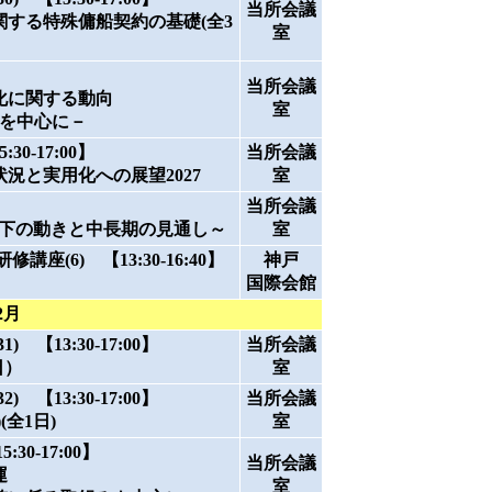
当所会議
する特殊傭船契約の基礎(全3
室
当所会議
化に関する動向
室
向を中心に－
0-17:00】
当所会議
況と実用化への展望2027
室
当所会議
足下の動きと中長期の見通し～
室
座(6) 【13:30-16:40】
神戸
国際会館
2月
 【13:30-17:00】
当所会議
日）
室
 【13:30-17:00】
当所会議
(全1日)
室
0-17:00】
当所会議
運
室