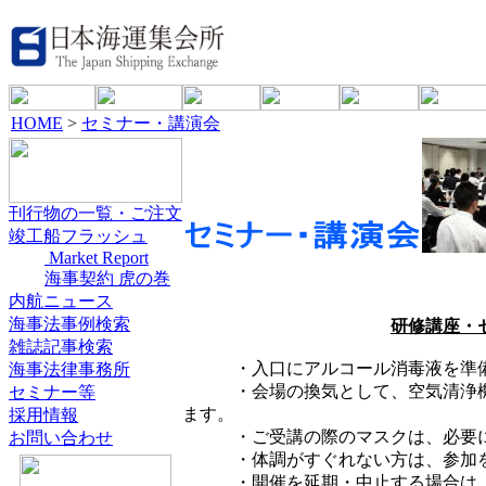
HOME
>
セミナー・講演会
刊行物の一覧・ご注文
竣工船フラッシュ
Market Report
海事契約 虎の巻
内航ニュース
海事法事例検索
研修講座・
雑誌記事検索
・入口にアルコール消毒液を準備し
海事法律事務所
・会場の換気として、空気清浄機な
セミナー等
ます。
採用情報
・ご受講の際のマスクは、必要に
お問い合わせ
・体調がすぐれない方は、参加を
・開催を延期・中止する場合は、申