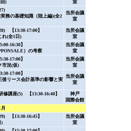
回)
室
7)
当所会議
実務の基礎知識（陸上編)(全2
室
 【13:30-17:00】
当所会議
れ(全1日)
室
0-16:30】
当所会議
PONSALE）の考察
室
0-17:00】
当所会議
市況(仮)
室
0-17:00】
当所会議
正後リース会計基準の影響と実
室
座(5) 【13:30-16:40】
神戸
国際会館
1月
 【13:30-16:45】
当所会議
)
室
 【15:30-17:00】