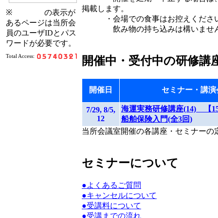
掲載します。
※
の表示が
・会場での食事はお控えくださ
あるページは当所会
飲み物の持ち込みは構いませんが
員のユーザIDとパス
ワードが必要です。
Total Access:
開催中・受付中の研修講
開催日
セミナー・講演
海運実務研修講座(14) 【15:3
7/29, 8/5,
12
船舶保険入門(全3回)
当所会議室開催の各講座・セミナーの定
セミナーについて
●よくあるご質問
●キャンセルについて
●受講料について
●受講までの流れ