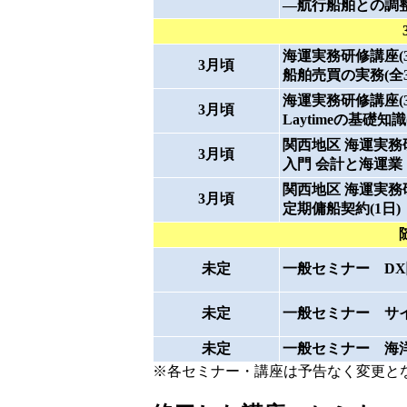
―航行船舶との調
海運実務研修講座(33)
3月頃
船舶売買の実務(全3
海運実務研修講座(34)
3月頃
Laytimeの基礎知
関西地区 海運実務研修講
3月頃
入門 会計と海運業
関西地区 海運実務研修
3月頃
定期傭船契約(1日)
未定
一般セミナー D
未定
一般セミナー サ
未定
一般セミナー 海
※各セミナー・講座は予告なく変更と