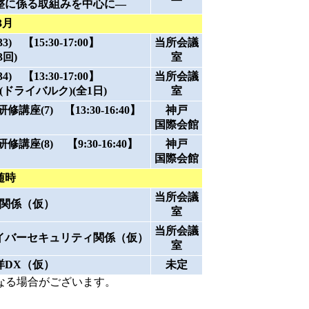
整に係る取組みを中心に―
3月
 【15:30-17:00】
当所会議
回)
室
 【13:30-17:00】
当所会議
識(ドライバルク)(全1日)
室
座(7) 【13:30-16:40】
神戸
国際会館
講座(8) 【9:30-16:40】
神戸
国際会館
随時
当所会議
X関係（仮）
室
当所会議
イバーセキュリティ関係（仮）
室
洋DX（仮）
未定
なる場合がございます。