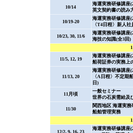
海運実務研修講座(21)
10/14
英文契約書の読み方(
海運実務研修講座(22)
10/19-20
〈T4日程〉新人社
海運実務研修講座(23)
10/23, 30, 11/6
海技の知識(全3回)
海運実務研修講座(24)
11/5, 12, 19
船荷証券の実務上の問
海運実務研修講座(2
11/13, 20
〈A日程〉不定期船
日)
一般セミナー
11月頃
世界の石炭需給及
関西地区 海運実務研修講
11/30
船舶管理実務
海運実務研修講座(26)
12/2, 9, 16, 23