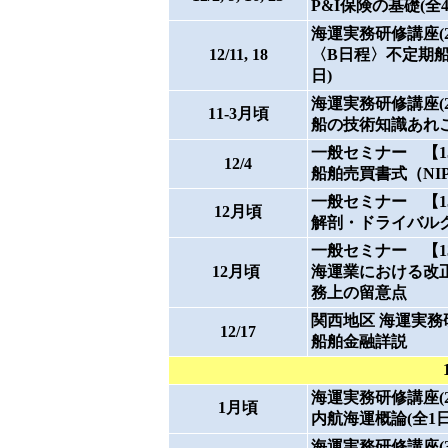
P&I保険の基礎(全4
海運実務研修講座(2
12/11, 18
〈B日程〉不定期船
日)
海運実務研修講座(28)
11-3月頃
船の技術知識あれこ
一般セミナー 【15:0
12/4
船舶売買書式（NIP
一般セミナー 【15:3
12月頃
解剖・ドライバルク
一般セミナー 【13:3
12月頃
海運業における改
務上の留意点
関西地区 海運実務研修講
12/17
船舶金融詳説
海運実務研修講座(29)
1月頃
内航海運概論(全1日
海運実務研修講座(30)